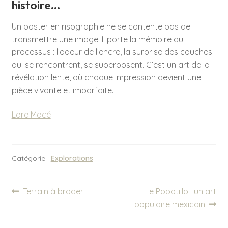
histoire…
Un poster en risographie ne se contente pas de
transmettre une image. Il porte la mémoire du
processus : l’odeur de l’encre, la surprise des couches
qui se rencontrent, se superposent. C’est un art de la
révélation lente, où chaque impression devient une
pièce vivante et imparfaite.
Lore Macé
Catégorie :
Explorations
Navigation
Article
Article
Terrain à broder
Le Popotillo : un art
précédent :
suivant :
populaire mexicain
de