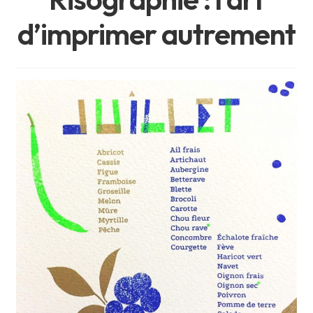
Créations graphiques
d’imprimer autrement
Ouvrir
Projets
le
menu
Explorations
enfant