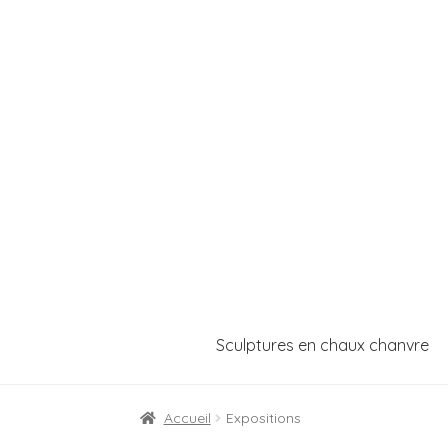
Aller
Aller
à
au
la
contenu
navigation
Sculptures en chaux chanvre
Accueil
Expositions